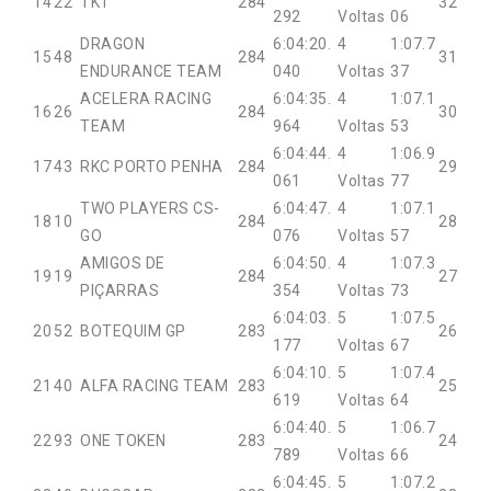
14
22
TKT
284
32
292
Voltas
06
DRAGON
6:04:20.
4
1:07.7
15
48
284
31
ENDURANCE TEAM
040
Voltas
37
ACELERA RACING
6:04:35.
4
1:07.1
16
26
284
30
TEAM
964
Voltas
53
6:04:44.
4
1:06.9
17
43
RKC PORTO PENHA
284
29
061
Voltas
77
TWO PLAYERS CS-
6:04:47.
4
1:07.1
18
10
284
28
GO
076
Voltas
57
AMIGOS DE
6:04:50.
4
1:07.3
19
19
284
27
PIÇARRAS
354
Voltas
73
6:04:03.
5
1:07.5
20
52
BOTEQUIM GP
283
26
177
Voltas
67
6:04:10.
5
1:07.4
21
40
ALFA RACING TEAM
283
25
619
Voltas
64
6:04:40.
5
1:06.7
22
93
ONE TOKEN
283
24
789
Voltas
66
6:04:45.
5
1:07.2