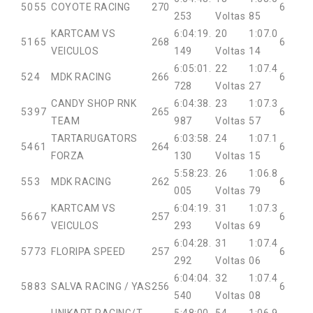
50
55
COYOTE RACING
270
6
253
Voltas
85
KARTCAM VS
6:04:19.
20
1:07.0
51
65
268
6
VEICULOS
149
Voltas
14
6:05:01.
22
1:07.4
52
4
MDK RACING
266
6
728
Voltas
27
CANDY SHOP RNK
6:04:38.
23
1:07.3
53
97
265
6
TEAM
987
Voltas
57
TARTARUGATORS
6:03:58.
24
1:07.1
54
61
264
6
FORZA
130
Voltas
15
5:58:23.
26
1:06.8
55
3
MDK RACING
262
6
005
Voltas
79
KARTCAM VS
6:04:19.
31
1:07.3
56
67
257
6
VEICULOS
293
Voltas
69
6:04:28.
31
1:07.4
57
73
FLORIPA SPEED
257
6
292
Voltas
06
6:04:04.
32
1:07.4
58
83
SALVA RACING / YAS
256
6
540
Voltas
08