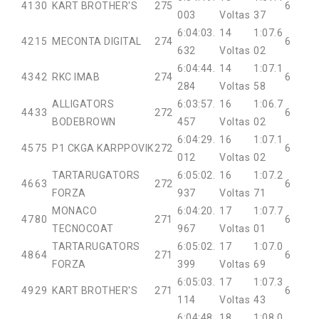
41
30
KART BROTHER'S
275
6
003
Voltas
37
6:04:03.
14
1:07.6
42
15
MECONTA DIGITAL
274
6
632
Voltas
02
6:04:44.
14
1:07.1
43
42
RKC IMAB
274
6
284
Voltas
58
ALLIGATORS
6:03:57.
16
1:06.7
44
33
272
6
BODEBROWN
457
Voltas
02
6:04:29.
16
1:07.1
45
75
P1 CKGA KARPPOVIK
272
6
012
Voltas
02
TARTARUGATORS
6:05:02.
16
1:07.2
46
63
272
6
FORZA
937
Voltas
71
MONACO
6:04:20.
17
1:07.7
47
80
271
6
TECNOCOAT
967
Voltas
01
TARTARUGATORS
6:05:02.
17
1:07.0
48
64
271
6
FORZA
399
Voltas
69
6:05:03.
17
1:07.3
49
29
KART BROTHER'S
271
6
114
Voltas
43
6:04:48.
18
1:08.0