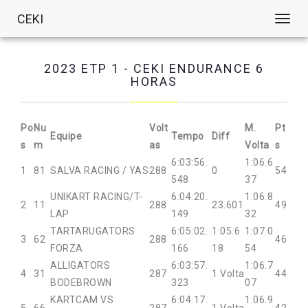
CEKI
Toggl
navig
2023 ETP 1 - CEKI ENDURANCE 6
HORAS
Po
Nu
Volt
M.
Pt
Equipe
Tempo
Diff
s
m
as
Volta
s
6:03:56.
1:06.6
1
81
SALVA RACING / YAS
288
0
54
548
37
UNIKART RACING/T-
6:04:20.
1:06.8
2
11
288
23.601
49
LAP
149
32
TARTARUGATORS
6:05:02.
1:05.6
1:07.0
3
62
288
46
FORZA
166
18
54
ALLIGATORS
6:03:57.
1:06.7
4
31
287
1 Volta
44
BODEBROWN
323
07
KARTCAM VS
6:04:17.
1:06.9