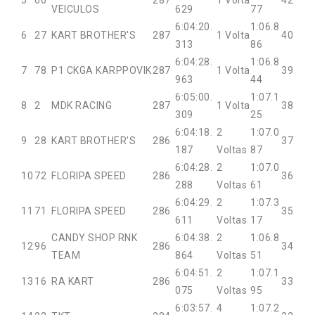
5
66
287
1 Volta
42
VEICULOS
629
77
6:04:20.
1:06.8
6
27
KART BROTHER'S
287
1 Volta
40
313
86
6:04:28.
1:06.8
7
78
P1 CKGA KARPPOVIK
287
1 Volta
39
963
44
6:05:00.
1:07.1
8
2
MDK RACING
287
1 Volta
38
309
25
6:04:18.
2
1:07.0
9
28
KART BROTHER'S
286
37
187
Voltas
87
6:04:28.
2
1:07.0
10
72
FLORIPA SPEED
286
36
288
Voltas
61
6:04:29.
2
1:07.3
11
71
FLORIPA SPEED
286
35
611
Voltas
17
CANDY SHOP RNK
6:04:38.
2
1:06.8
12
96
286
34
TEAM
864
Voltas
51
6:04:51.
2
1:07.1
13
16
RA KART
286
33
075
Voltas
95
6:03:57.
4
1:07.2