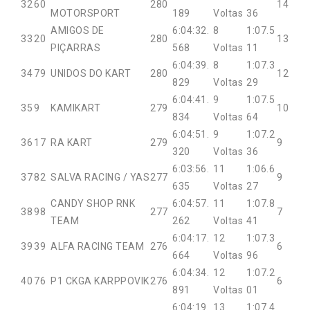
32
60
280
14
MOTORSPORT
189
Voltas
36
AMIGOS DE
6:04:32.
8
1:07.5
33
20
280
13
PIÇARRAS
568
Voltas
11
6:04:39.
8
1:07.3
34
79
UNIDOS DO KART
280
12
829
Voltas
29
6:04:41.
9
1:07.5
35
9
KAMIKART
279
10
834
Voltas
64
6:04:51.
9
1:07.2
36
17
RA KART
279
9
320
Voltas
36
6:03:56.
11
1:06.6
37
82
SALVA RACING / YAS
277
9
635
Voltas
27
CANDY SHOP RNK
6:04:57.
11
1:07.8
38
98
277
7
TEAM
262
Voltas
41
6:04:17.
12
1:07.3
39
39
ALFA RACING TEAM
276
6
664
Voltas
96
6:04:34.
12
1:07.2
40
76
P1 CKGA KARPPOVIK
276
6
891
Voltas
01
6:04:19.
13
1:07.4