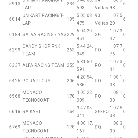
UNIKART RACING/T-
5:48:00.
54
1:06.9
59
13
234
6
LAP
593
Voltas
93
UNIKART RACING/T-
5:05:08.
93
1:07.5
60
14
195
6
LAP
475
Voltas
20
6:04:20.
1:07.3
61
84
SALVA RACING / YAS
279
SG
0
951
47
CANDY SHOP RNK
5:44:24.
1:07.7
62
99
263
PO
0
TEAM
949
76
5:31:50.
1:07.3
63
37
ALFA RACING TEAM
255
PO
0
591
41
4:20:54.
1:08.1
64
25
PG RAPTORS
206
PO
0
536
03
MONACO
4:05:23.
1:08.1
65
68
178
PO
0
TECNOCOAT
009
30
3:47:05.
1:07.5
66
18
RA KART
164
SG/PO
0
041
38
MONACO
4:00:17.
1:08.3
67
69
178
DQ
0
TECNOCOAT
167
00