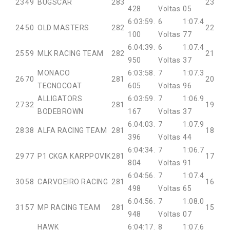
23
49
BUGSCAR
283
23
428
Voltas
05
6:03:59.
6
1:07.4
24
50
OLD MASTERS
282
22
100
Voltas
77
6:04:39.
6
1:07.4
25
59
MLK RACING TEAM
282
21
950
Voltas
37
MONACO
6:03:58.
7
1:07.3
26
70
281
20
TECNOCOAT
605
Voltas
96
ALLIGATORS
6:03:59.
7
1:06.9
27
32
281
19
BODEBROWN
167
Voltas
37
6:04:03.
7
1:07.9
28
38
ALFA RACING TEAM
281
18
396
Voltas
44
6:04:34.
7
1:06.7
29
77
P1 CKGA KARPPOVIK
281
17
804
Voltas
91
6:04:56.
7
1:07.4
30
58
CARVOEIRO RACING
281
16
498
Voltas
65
6:04:56.
7
1:08.0
31
57
MP RACING TEAM
281
15
948
Voltas
07
HAWK
6:04:17.
8
1:07.6